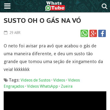
SUSTO OH O GÁS NA VÓ
29 ABR
O neto foi avisar pra avó que acabou o gás de
uma maneira diferente, e deu um susto tão
grande que tomou uma seção de xingamento da
veia! kkkkkkk
Tags:
•
•
Videos de Sustos
Videos
Videos
•
•
Engraçados
Videos WhatsApp
Zueira