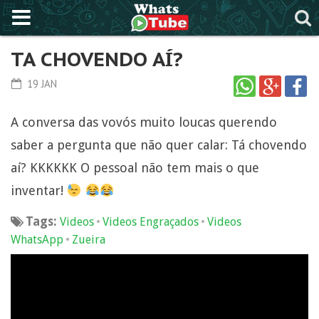
TA CHOVENDO AÍ?
19 JAN
A conversa das vovós muito loucas querendo
saber a pergunta que não quer calar: Tá chovendo
aí? KKKKKK O pessoal não tem mais o que
inventar!
Tags:
•
•
Videos
Videos Engraçados
Videos
•
WhatsApp
Zueira