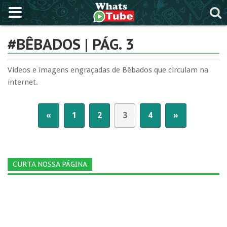
#BÊBADOS | PÁG. 3
Videos e imagens engraçadas de Bêbados que circulam na
internet.
«
1
2
3
4
»
CURTA NOSSA PÁGINA