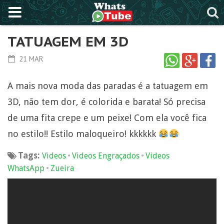
TATUAGEM EM 3D
21 MAR
A mais nova moda das paradas é a tatuagem em
3D, não tem dor, é colorida e barata! Só precisa
de uma fita crepe e um peixe! Com ela você fica
no estilo!! Estilo maloqueiro! kkkkkk
Tags:
•
•
Videos
Videos Engraçados
Videos
•
WhatsApp
Zueira