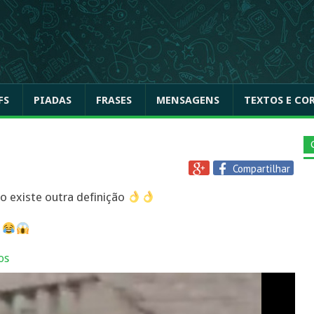
FS
PIADAS
FRASES
MENSAGENS
TEXTOS E CO
Compartilhar
o existe outra definição
á
os