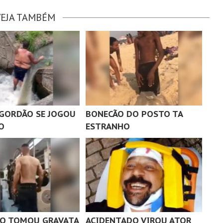
VEJA TAMBÉM
GORDÃO SE JOGOU
BONECÃO DO POSTO TA
O
ESTRANHO
O TOMOU GRAVATA
ACIDENTADO VIROU ATOR