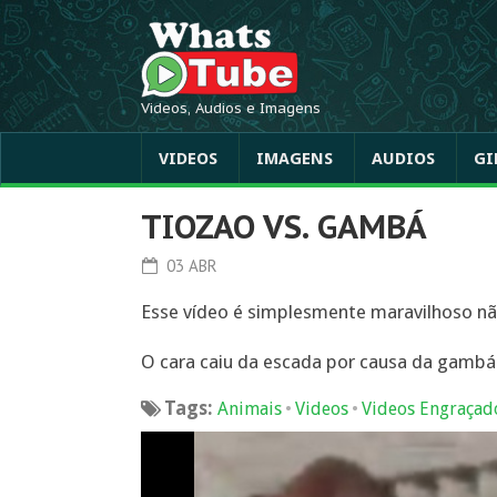
Videos, Audios e Imagens
VIDEOS
IMAGENS
AUDIOS
GI
TIOZAO VS. GAMBÁ
03 ABR
Esse vídeo é simplesmente maravilhoso nã
O cara caiu da escada por causa da gamb
Tags:
•
•
Animais
Videos
Videos Engraçad