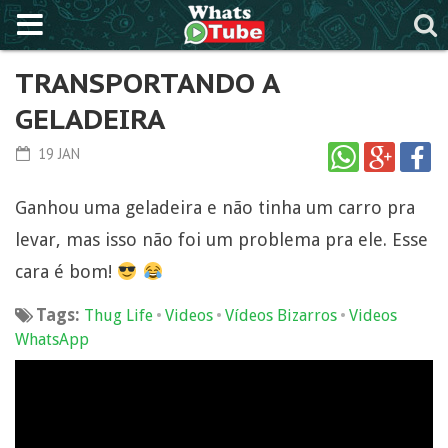
TRANSPORTANDO A
GELADEIRA
19 JAN
Ganhou uma geladeira e não tinha um carro pra
levar, mas isso não foi um problema pra ele. Esse
cara é bom!
Tags:
•
•
•
Thug Life
Videos
Vídeos Bizarros
Videos
WhatsApp