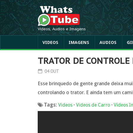
Videos, Audios e Imagens
VIDEOS
IMAGENS
AUDIOS
GI
TRATOR DE CONTROLE
04 OUT
Esse brinquedo de gente grande deixa m
controlando o trator. E ainda tem um ca
Tags:
•
•
Videos
Videos de Carro
Vídeos In