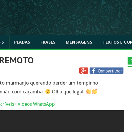
FS
PIADAS
FRASES
MENSAGENS
TEXTOS E CO
 REMOTO
Compartilhar
uito marmanjo querendo perder um tempinho
minhão com caçamba.
Olha que legal!
•
críveis
Videos WhatsApp