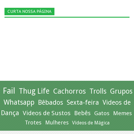
CURTA NOSSA PÁGINA
Fail
Thug Life
Cachorros
Trolls
Grupos
Whatsapp
Bêbados
Sexta-feira
Videos de
Dança
Videos de Sustos
Bebês
Gatos
Memes
Trotes
Mulheres
Vídeos de Mágica