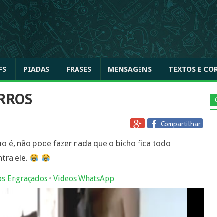
FS
PIADAS
FRASES
MENSAGENS
TEXTOS E CO
RROS
Compartilhar
é, não pode fazer nada que o bicho fica todo
tra ele.
•
os Engraçados
Videos WhatsApp