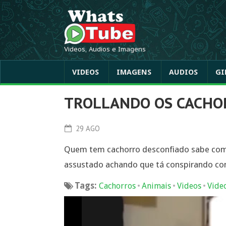
Videos, Audios e Imagens
VIDEOS
IMAGENS
AUDIOS
GI
TROLLANDO OS CACHO
29 AGO
Quem tem cachorro desconfiado sabe como 
assustado achando que tá conspirando con
Tags:
•
•
•
Cachorros
Animais
Videos
Vide