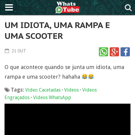
UM IDIOTA, UMA RAMPA E
UMA SCOOTER
21 OUT
O que acontece quando se junta um idiota, uma
rampa e uma scooter? hahaha
Tags:
•
•
Video Cacetadas
Videos
Videos
•
Engraçados
Videos WhatsApp