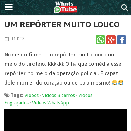
UM REPÓRTER MUITO LOUCO
11 DEZ
Nome do filme: Um repórter muito louco no
meio do tiroteio. Kkkkkk Olha que comédia esse
repórter no meio da operação policial. É capaz
dele morrer do coração ou de bala mesmo!
Tags:
•
•
Videos
Vídeos Bizarros
Videos
•
Engraçados
Videos WhatsApp