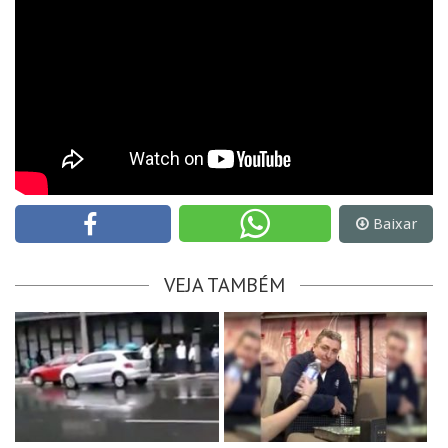
Baixar
VEJA TAMBÉM