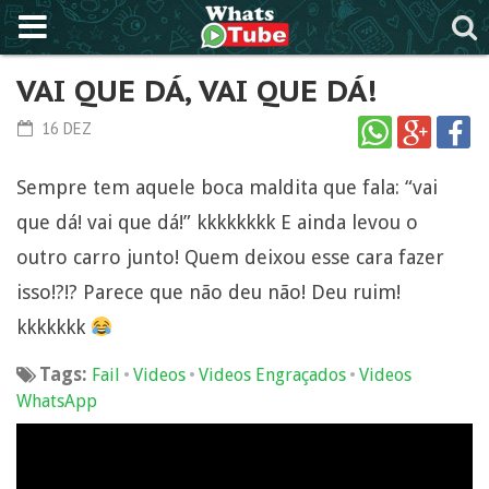
VAI QUE DÁ, VAI QUE DÁ!
16 DEZ
Sempre tem aquele boca maldita que fala: “vai
que dá! vai que dá!” kkkkkkkk E ainda levou o
outro carro junto! Quem deixou esse cara fazer
isso!?!? Parece que não deu não! Deu ruim!
kkkkkkk
Tags:
•
•
•
Fail
Videos
Videos Engraçados
Videos
WhatsApp