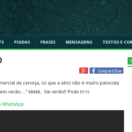
FS
PIADAS
FRASES
MENSAGENS
TEXTOS E CO
O
Compartilhar
ercial de cerveja, só que a atriz não é muito parecida
em verão…” kkkkk.. Vai verão!! Pode ir! rs
s WhatsApp