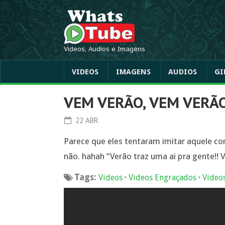
Videos, Audios e Imagens
VIDEOS
IMAGENS
AUDIOS
GI
VEM VERÃO, VEM VERÃ
22 ABR
Parece que eles tentaram imitar aquele com
não. hahah “Verão traz uma ai pra gente!! V
Tags:
•
•
Videos
Videos Engraçados
Video