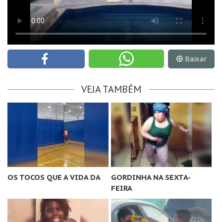
Baixar
VEJA TAMBÉM
OS TOCOS QUE A VIDA DA
GORDINHA NA SEXTA-
FEIRA