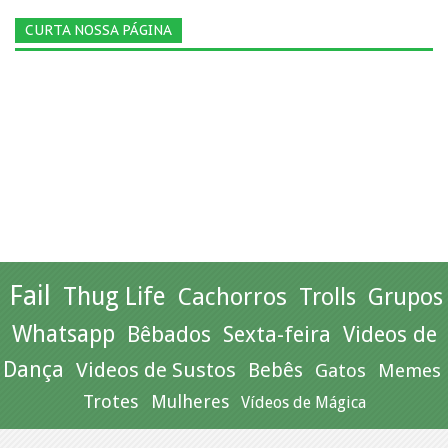
CURTA NOSSA PÁGINA
Fail
Thug Life
Cachorros
Trolls
Grupos
Whatsapp
Bêbados
Sexta-feira
Videos de
Dança
Videos de Sustos
Bebês
Gatos
Memes
Trotes
Mulheres
Vídeos de Mágica