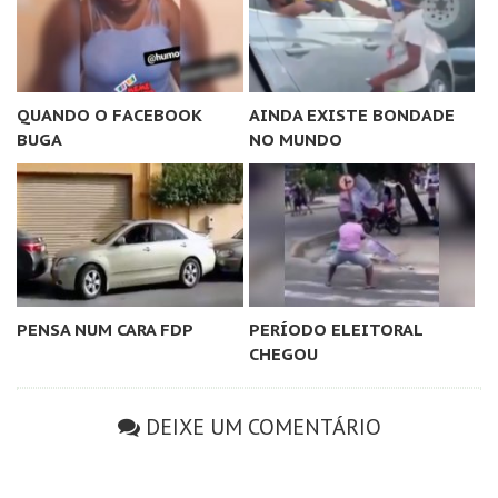
QUANDO O FACEBOOK
AINDA EXISTE BONDADE
BUGA
NO MUNDO
PENSA NUM CARA FDP
PERÍODO ELEITORAL
CHEGOU
DEIXE UM COMENTÁRIO