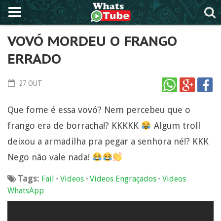
VOVÓ MORDEU O FRANGO
ERRADO
27 OUT
Que fome é essa vovó? Nem percebeu que o
frango era de borracha!? KKKKK
Algum troll
deixou a armadilha pra pegar a senhora né!? KKK
Nego não vale nada!
Tags:
•
•
•
Fail
Videos
Videos Engraçados
Videos
WhatsApp