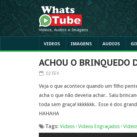
Videos, Audios e Imagens
VIDEOS
IMAGENS
AUDIOS
GI
ACHOU O BRINQUEDO 
02 FEV
Veja o que acontece quando um filho pente
acha o que não deveria achar.. Saiu brinc
toda sem graça! kkkkkkk.. Esse é dos gran
HAHAHA
Tags:
•
•
Videos
Videos Engraçados
Video