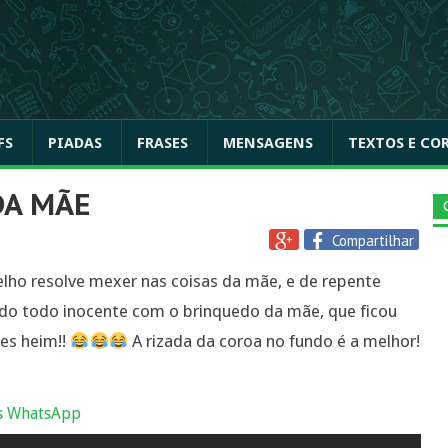
FS
PIADAS
FRASES
MENSAGENS
TEXTOS E CO
DA MÃE
Compartilhar
lho resolve mexer nas coisas da mãe, e de repente
ando todo inocente com o brinquedo da mãe, que ficou
des heim!!
A rizada da coroa no fundo é a melhor!
s WhatsApp