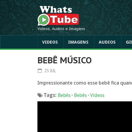
Videos, Audios e Imagens
VIDEOS
IMAGENS
AUDIOS
GI
BEBÊ MÚSICO
23 JUL
Impressionante como esse bebê fica quando
Tags:
•
•
Bebês
Bebês
Videos