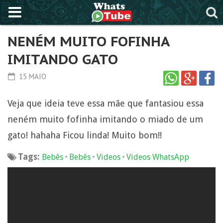
NENÉM MUITO FOFINHA
IMITANDO GATO
15 MAIO
Veja que ideia teve essa mãe que fantasiou essa
neném muito fofinha imitando o miado de um
gato! hahaha Ficou linda! Muito bom!!
Tags:
•
•
•
Bebês
Bebês
Videos
Videos WhatsApp