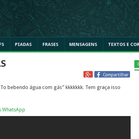
FS
PIADAS
FRASES
MENSAGENS
TEXTOS E CO
ÁS
Compartilhar
 “To bebendo água com gás” kkkkkkk. Tem graça isso
s WhatsApp