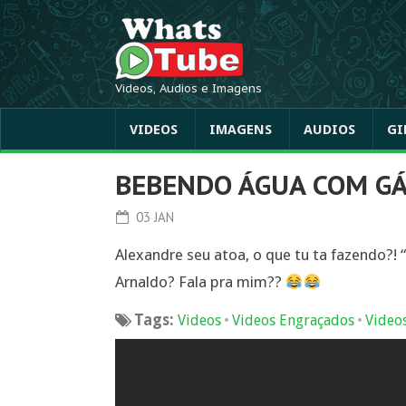
Videos, Audios e Imagens
VIDEOS
IMAGENS
AUDIOS
GI
BEBENDO ÁGUA COM G
03 JAN
Alexandre seu atoa, o que tu ta fazendo?!
Arnaldo? Fala pra mim??
Tags:
•
•
Videos
Videos Engraçados
Video