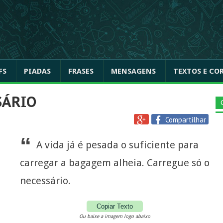
FS
PIADAS
FRASES
MENSAGENS
TEXTOS E CO
SÁRIO
Compartilhar
“
A vida já é pesada o suficiente para
carregar a bagagem alheia. Carregue só o
necessário.
Copiar Texto
Ou baixe a imagem logo abaixo