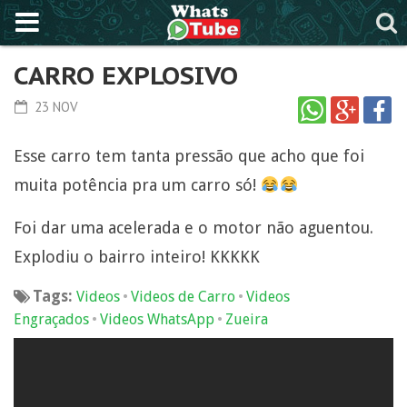
CARRO EXPLOSIVO
23 NOV
Esse carro tem tanta pressão que acho que foi
muita potência pra um carro só!
Foi dar uma acelerada e o motor não aguentou.
Explodiu o bairro inteiro! KKKKK
Tags:
•
•
Videos
Videos de Carro
Videos
•
•
Engraçados
Videos WhatsApp
Zueira