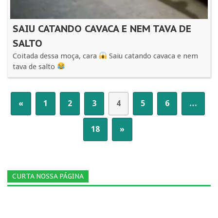
SAIU CATANDO CAVACA E NEM TAVA DE
SALTO
Coitada dessa moça, cara
Saiu catando cavaca e nem
tava de salto
«
1
2
3
4
5
6
…
18
»
CURTA NOSSA PÁGINA