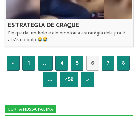
ESTRATÉGIA DE CRAQUE
Ele queria um bolo e ele montou a estratégia dele pra ir
atrás do bolo
«
1
…
4
5
6
7
8
…
459
»
CURTA NOSSA PÁGINA