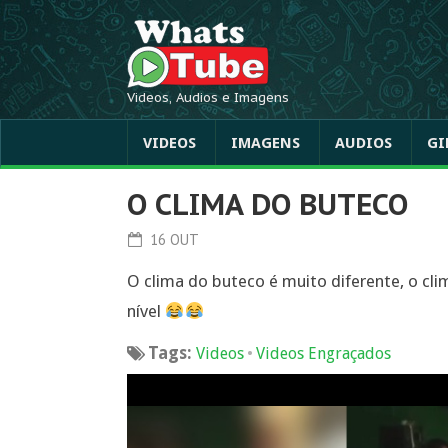
Videos, Audios e Imagens
VIDEOS
IMAGENS
AUDIOS
GI
O CLIMA DO BUTECO
16 OUT
O clima do buteco é muito diferente, o cli
nível
Tags:
•
Videos
Videos Engraçados