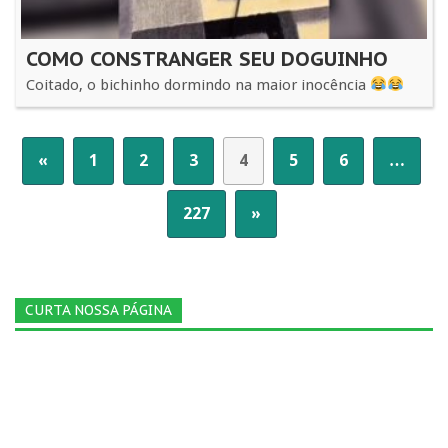
COMO CONSTRANGER SEU DOGUINHO
Coitado, o bichinho dormindo na maior inocência
«
1
2
3
4
5
6
…
227
»
CURTA NOSSA PÁGINA