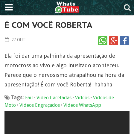
É COM VOCÊ ROBERTA
27 OUT
Ela foi dar uma palhinha da apresentação de
motocross ao vivo e algo inusitado aconteceu.
Parece que o nervosismo atrapalhou na hora da
apresentação! É com você Roberta! hahaha
Tags:
•
•
•
Fail
Video Cacetadas
Videos
Videos de
•
•
Moto
Videos Engraçados
Videos WhatsApp