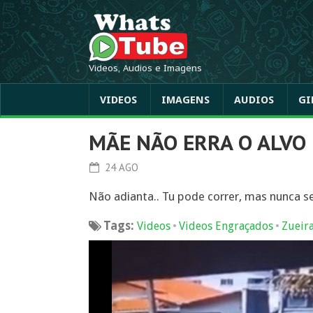
Videos, Audios e Imagens
VIDEOS
IMAGENS
AUDIOS
GI
MÃE NÃO ERRA O ALVO
24 AGO
Não adianta.. Tu pode correr, mas nunca 
Tags:
•
•
Videos
Videos Engraçados
Zueir