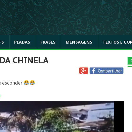
FS
PIADAS
FRASES
MENSAGENS
TEXTOS E CO
 DA CHINELA
Compartilhar
se esconder
a