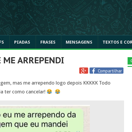
FS
PIADAS
FRASES
MENSAGENS
TEXTOS E CO
 ME ARREPENDI
Compartilhar
gem, mas me arrependo logo depois KKKKK Todo
ia ter como cancelar!