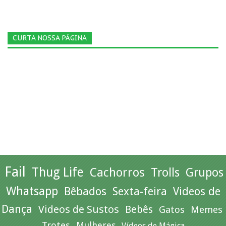
CURTA NOSSA PÁGINA
Fail
Thug Life
Cachorros
Trolls
Grupos
Whatsapp
Bêbados
Sexta-feira
Videos de
Dança
Videos de Sustos
Bebês
Gatos
Memes
Trotes
Mulheres
Vídeos de Mágica