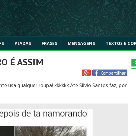
FS
PIADAS
FRASES
MENSAGENS
TEXTOS E CO
O É ASSIM
Compartilhar
te usa qualquer roupa! kkkkkk Até Silvio Santos faz, por