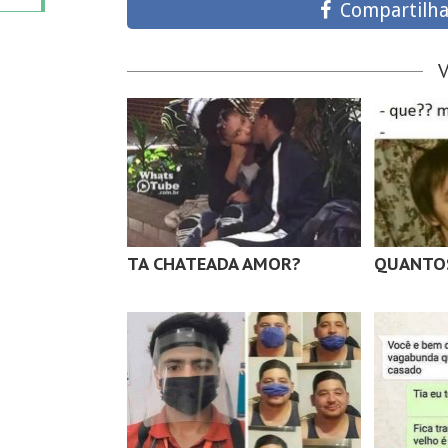
Compartilha
TA CHATEADA AMOR?
QUANTOS