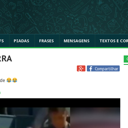
FS
PIADAS
FRASES
MENSAGENS
TEXTOS E CO
RRA
Compartilhar
ede
a