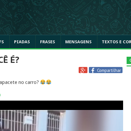
FS
PIADAS
FRASES
MENSAGENS
TEXTOS E CO
CÊ É?
Compartilhar
capacete no carro?
a