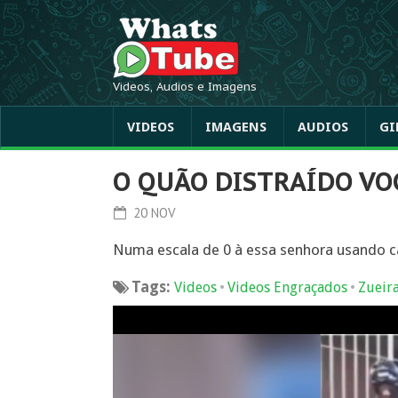
Videos, Audios e Imagens
VIDEOS
IMAGENS
AUDIOS
GI
O QUÃO DISTRAÍDO VO
20 NOV
Numa escala de 0 à essa senhora usando 
Tags:
•
•
Videos
Videos Engraçados
Zueir