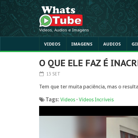
Videos, Audios e Imagens
VIDEOS
IMAGENS
AUDIOS
GI
O QUE ELE FAZ É INAC
13 SET
Tem que ter muita paciência, mas o resulta
Tags:
•
Videos
Vídeos Incríveis