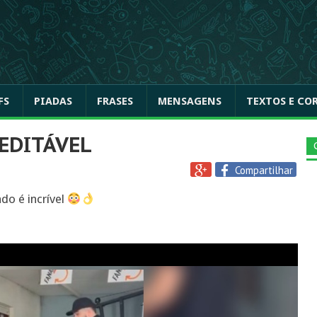
FS
PIADAS
FRASES
MENSAGENS
TEXTOS E CO
REDITÁVEL
Compartilhar
do é incrível