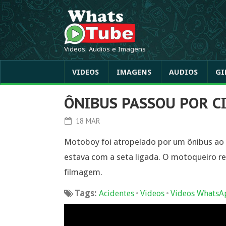
Videos, Audios e Imagens
VIDEOS
IMAGENS
AUDIOS
GI
ÔNIBUS PASSOU POR C
18 MAR
Motoboy foi atropelado por um ônibus ao 
estava com a seta ligada. O motoqueiro r
filmagem.
Tags:
•
•
Acidentes
Videos
Videos WhatsA