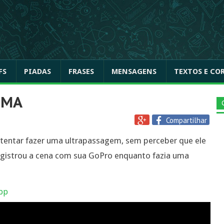
FS
PIADAS
FRASES
MENSAGENS
TEXTOS E CO
IMA
Compartilhar
tentar fazer uma ultrapassagem, sem perceber que ele
egistrou a cena com sua GoPro enquanto fazia uma
pp