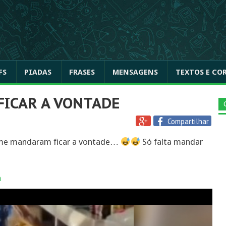
FS
PIADAS
FRASES
MENSAGENS
TEXTOS E CO
ICAR A VONTADE
Compartilhar
s me mandaram ficar a vontade…
Só falta mandar
a