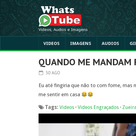
Videos, Audios e Imagens
VIDEOS
IMAGENS
AUDIOS
GI
QUANDO ME MANDAM F
30 AGO
Eu até fingiria que não to com fome, ma
me sentir em casa
Tags:
•
•
Videos
Videos Engraçados
Zueir