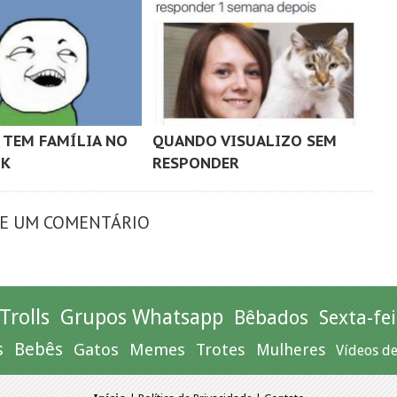
TEM FAMÍLIA NO
QUANDO VISUALIZO SEM
OK
RESPONDER
XE UM COMENTÁRIO
Trolls
Grupos Whatsapp
Bêbados
Sexta-fei
s
Bebês
Gatos
Memes
Trotes
Mulheres
Vídeos d