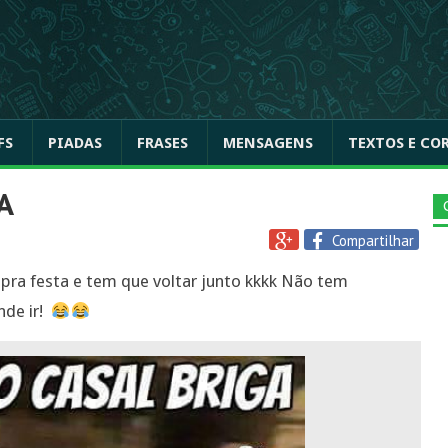
FS
PIADAS
FRASES
MENSAGENS
TEXTOS E CO
A
Compartilhar
pra festa e tem que voltar junto kkkk Não tem
nde ir!