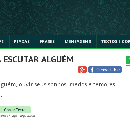
FS
PIADAS
FRASES
MENSAGENS
TEXTOS E CO
 ESCUTAR ALGUÉM
Compartilhar
lguém, ouvir seus sonhos, medos e temores…
.
Copiar Texto
aixe a imagem logo abaixo