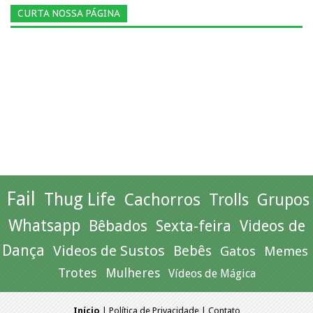
CURTA NOSSA PÁGINA
Fail
Thug Life
Cachorros
Trolls
Grupos
Whatsapp
Bêbados
Sexta-feira
Videos de
Dança
Videos de Sustos
Bebês
Gatos
Memes
Trotes
Mulheres
Vídeos de Mágica
Início
|
Política de Privacidade
|
Contato