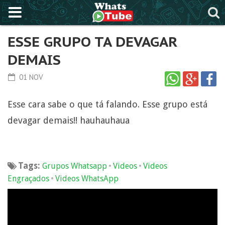
ESSE GRUPO TA DEVAGAR
DEMAIS
01 NOV
Esse cara sabe o que tá falando. Esse grupo está
devagar demais!! hauhauhaua
Tags:
•
•
Grupos Whatsapp
Videos
Videos
•
Engraçados
Videos WhatsApp