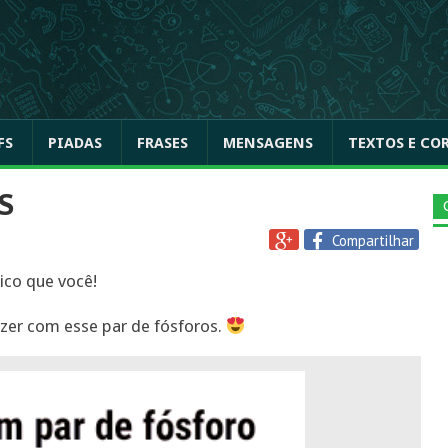
FS
PIADAS
FRASES
MENSAGENS
TEXTOS E CO
S
Compartilhar
ico que você!
azer com esse par de fósforos.