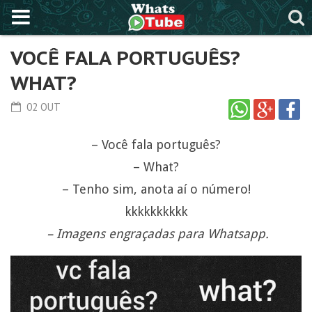
VOCÊ FALA PORTUGUÊS?
WHAT?
02 OUT
– Você fala português?
– What?
– Tenho sim, anota aí o número!
kkkkkkkkkk
– Imagens engraçadas para Whatsapp.