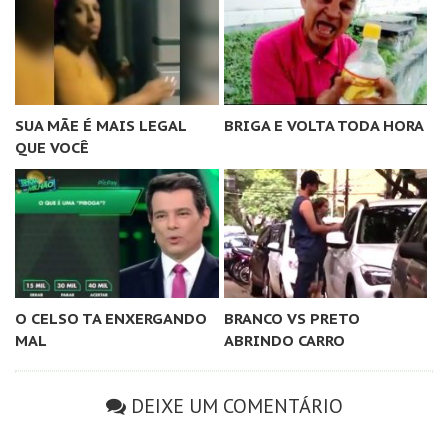
SUA MÃE É MAIS LEGAL
BRIGA E VOLTA TODA HORA
QUE VOCÊ
O CELSO TA ENXERGANDO
BRANCO VS PRETO
MAL
ABRINDO CARRO
DEIXE UM COMENTÁRIO