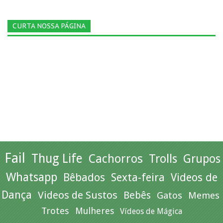
CURTA NOSSA PÁGINA
Fail
Thug Life
Cachorros
Trolls
Grupos
Whatsapp
Bêbados
Sexta-feira
Videos de
Dança
Videos de Sustos
Bebês
Gatos
Memes
Trotes
Mulheres
Vídeos de Mágica