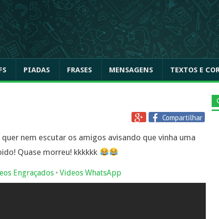
FS
PIADAS
FRASES
MENSAGENS
TEXTOS E CO
Compartilhar
quer nem escutar os amigos avisando que vinha uma
ido! Quase morreu! kkkkkk
•
eos Engraçados
Videos WhatsApp