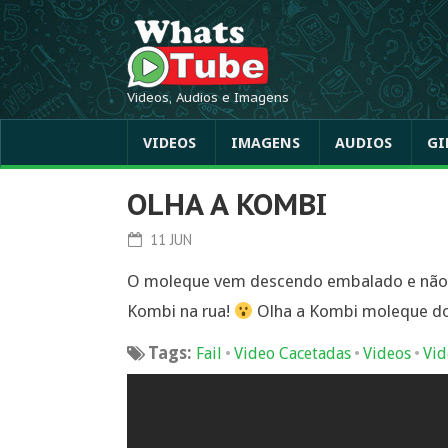
Videos, Audios e Imagens
VIDEOS
IMAGENS
AUDIOS
GI
OLHA A KOMBI
11 JUN
O moleque vem descendo embalado e não 
Kombi na rua!
Olha a Kombi moleque do
Tags:
•
•
•
Fail
Video Cacetadas
Videos
Vid